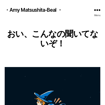
・Amy Matsushita-Beal ・
Menu
A
B
u
y
おい、こんなの聞いてな
g
a
u
m
いぞ！
s
y
t
m
1
Post
Post
a
8
author
date
ts
,
u
2
b
0
e
2
al
2